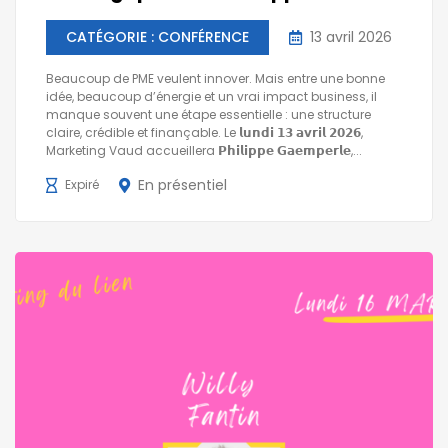
CATÉGORIE : CONFÉRENCE
13 avril 2026
Beaucoup de PME veulent innover. Mais entre une bonne
idée, beaucoup d’énergie et un vrai impact business, il
manque souvent une étape essentielle : une structure
claire, crédible et finançable. Le 𝗹𝘂𝗻𝗱𝗶 𝟭𝟯 𝗮𝘃𝗿𝗶𝗹 𝟮𝟬𝟮𝟲,
Marketing Vaud accueillera 𝗣𝗵𝗶𝗹𝗶𝗽𝗽𝗲 𝗚𝗮𝗲𝗺𝗽𝗲𝗿𝗹𝗲,...
En présentiel
Expiré