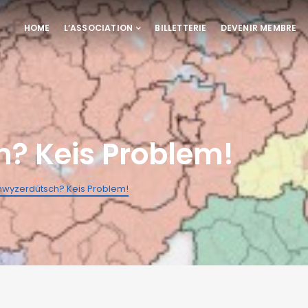
HOME
L’ASSOCIATION
BILLETTERIE
DEVENIR MEMBRE
? Keis Problem!
hwyzerdütsch? Keis Problem!